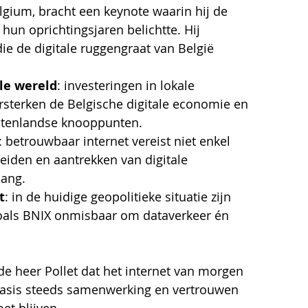
elgium, bracht een keynote waarin hij de 
un oprichtingsjaren belichtte. Hij 
die de digitale ruggengraat van België 
le wereld
: investeringen in lokale 
ersterken de Belgische digitale economie en 
uitenlandse knooppunten.
: betrouwbaar internet vereist niet enkel 
eiden en aantrekken van digitale 
lang.
t
: in de huidige geopolitieke situatie zijn 
zoals BNIX onmisbaar om dataverkeer én 
e heer Pollet dat het internet van morgen 
 basis steeds samenwerking en vertrouwen 
et blijven.