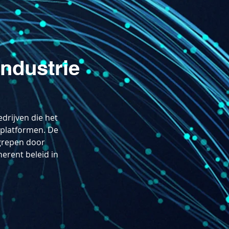
industrie
edrijven die het
n platformen. De
grepen door
herent beleid in