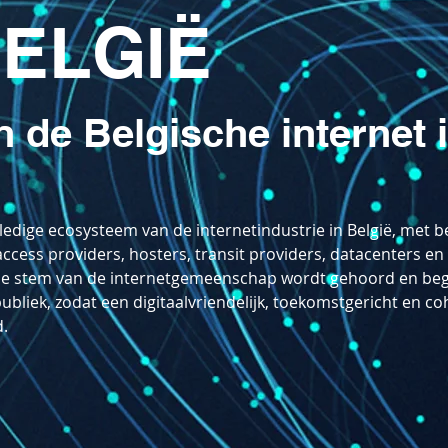
ELGIË
 de Belgische internet 
ledige ecosysteem van de internetindustrie in België, met b
access providers, hosters, transit providers, datacenters e
t de stem van de internetgemeenschap wordt gehoord en be
bliek, zodat een digitaalvriendelijk, toekomstgericht en co
d.