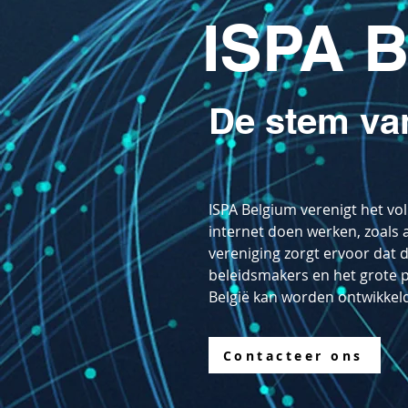
ISPA
B
De stem van
ISPA Belgium verenigt het vol
internet doen werken, zoals 
vereniging zorgt ervoor da
beleidsmakers en het grote pu
België kan worden ontwikkel
Contacteer ons