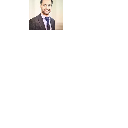
Henry Maes
Bestuurslid
Orange