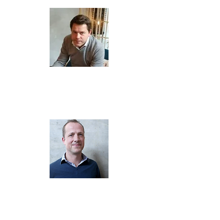
Steve Dive
Bestuurslid
Eurofiber
Thomas Roukens
Bestuurslid