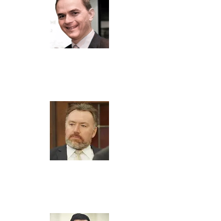
Henri-Jean Pollet
Voorzitter
Perceval
Wim De Rynck
Bestuurslid
Proximus