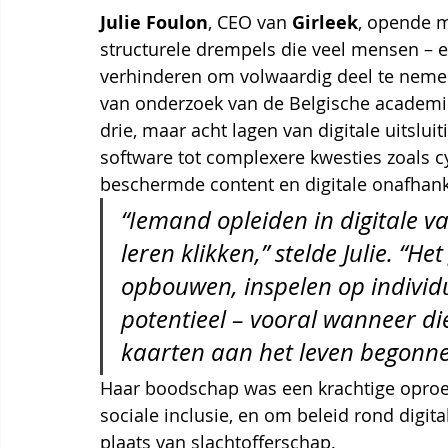
Julie Foulon
, CEO van 
Girleek
, opende m
structurele drempels die veel mensen – e
verhinderen om volwaardig deel te nemen
van onderzoek van de Belgische academicu
drie, maar acht lagen van digitale uitslu
software tot complexere kwesties zoals c
beschermde content en digitale onafhank
“Iemand opleiden in digitale v
leren klikken,” stelde Julie. “H
opbouwen, inspelen op individ
potentieel – vooral wanneer di
kaarten aan het leven begonnen
Haar boodschap was een krachtige oproep
sociale inclusie, en om beleid rond digi
plaats van slachtofferschap.