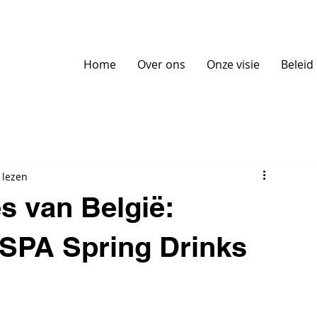
Home
Over ons
Onze visie
Beleid
 lezen
es van België:
 ISPA Spring Drinks