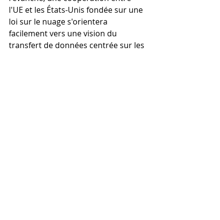
l'UE et les États-Unis fondée sur une 
loi sur le nuage s'orientera 
facilement vers une vision du 
transfert de données centrée sur les 
États-Unis, qui risque de ne pas 
prendre suffisamment en compte 
les attentes des autres pays et 
répondra principalement aux 
besoins des services répressifs 
américains.
Posts récents
Voir tout